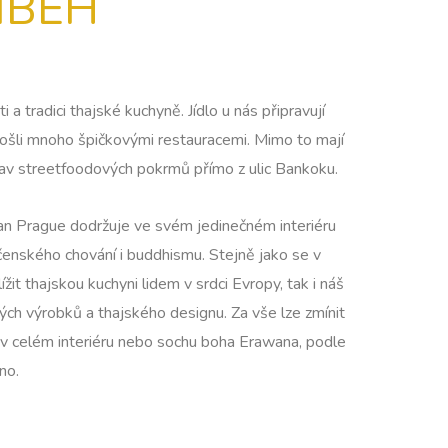
ÍBĚH
 a tradici thajské kuchyně. Jídlo u nás připravují
prošli mnoho špičkovými restauracemi. Mimo to mají
av streetfoodových pokrmů přímo z ulic Bankoku.
an Prague dodržuje ve svém jedinečném interiéru
čenského chování i buddhismu. Stejně jako se v
ížit thajskou kuchyni lidem v srdci Evropy, tak i náš
kých výrobků a thajského designu. Za vše lze zmínit
á v celém interiéru nebo sochu boha Erawana, podle
no.