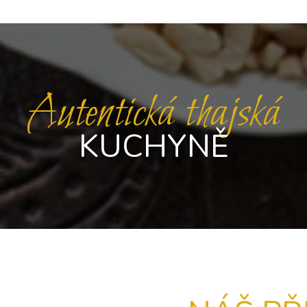
Autentická thajská
KUCHYNĚ