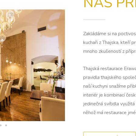
NÁŠ PŘ
Zakládáme si na poctivosti
kuchaři z Thajska, kteří 
mnoho zkušeností z přípr
Thajská restaurace Eraw
pravidla thajského spole
naší kuchyni snažíme přibl
interiér je kombinací čes
jedinečná svítidla využit
něhož má restaurace jmé