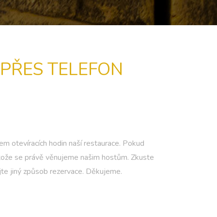
PŘES TELEFON
hem otevíracích hodin naší restaurace. Pokud
otože se právě věnujeme našim hostům. Zkuste
ijte jiný způsob rezervace. Děkujeme.