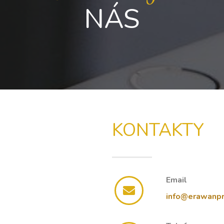
NÁS
KONTAKTY
Email
info@erawanpr