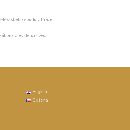
Městského soudu v Praze
ákona o evidenci tržeb.
English
Čeština