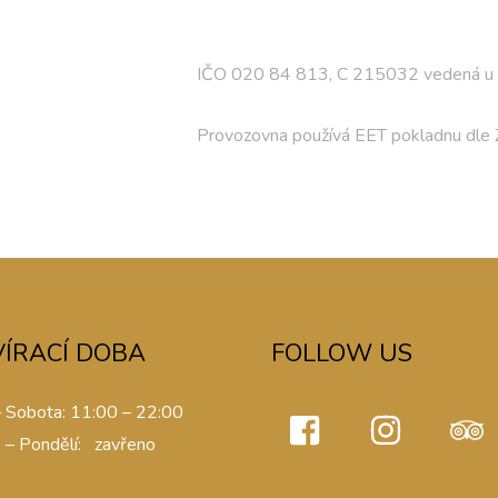
IČO 020 84 813, C 215032 vedená u 
Provozovna používá EET pokladnu dle Z
VÍRACÍ DOBA
FOLLOW US
– Sobota: 11:00 – 22:00
 – Pondělí: zavřeno