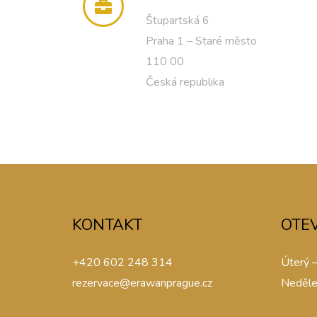
Štupartská 6
Praha 1 – Staré město
110 00
Česká republika
KONTAKT
OTE
+420 602 248 314
Úterý 
rezervace@erawanprague.cz
Neděle