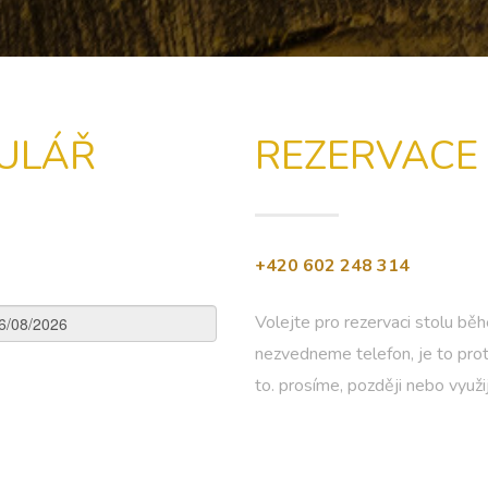
ULÁŘ
REZERVACE 
+420 602 248 314
Volejte pro rezervaci stolu bě
nezvedneme telefon, je to pr
to. prosíme, později nebo využ