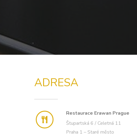
ADRESA
Restaurace Erawan Prague
Štupartská 6 / Celetná 11
Praha 1 – Staré město